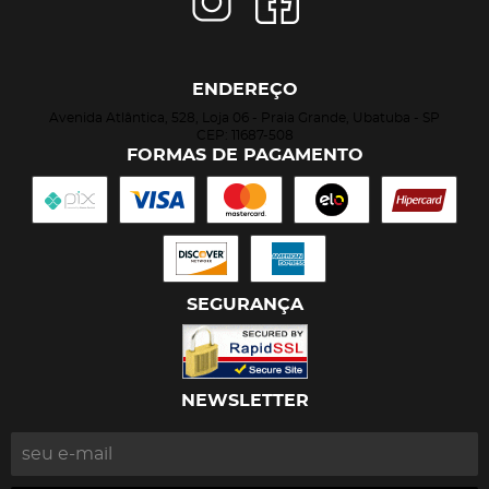
ENDEREÇO
Avenida Atlântica, 528, Loja 06
-
Praia Grande, Ubatuba
-
SP
CEP: 11687-508
FORMAS DE PAGAMENTO
SEGURANÇA
NEWSLETTER