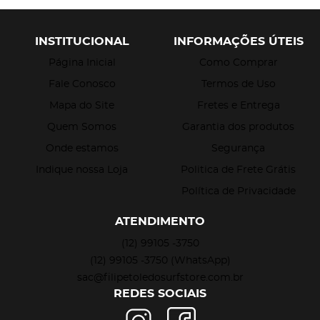
INSTITUCIONAL
INFORMAÇÕES ÚTEIS
Página Inicial
Como Comprar
Fale Conosco
Termos de Uso
Mapa do Site
Fretes e Entrega
Quem Somos
Garantia dos produtos
Onde estamos
Segurança
Indique nossa Loja
Politica de Frete Grátis
Política de Privacidade
ATENDIMENTO
(12)
99105 -3750
(12)
99105 -3750
(WhatsApp)
sac@filipetoledosurfstore.com.br
REDES SOCIAIS