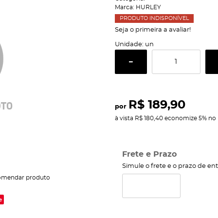
Marca:
HURLEY
PRODUTO INDISPONÍVEL
Seja o primeira a avaliar!
Unidade: un
R$ 189,90
por
à vista
R$ 180,40
economize
5%
no 
Frete e Prazo
Simule o frete e o prazo de en
omendar produto
e