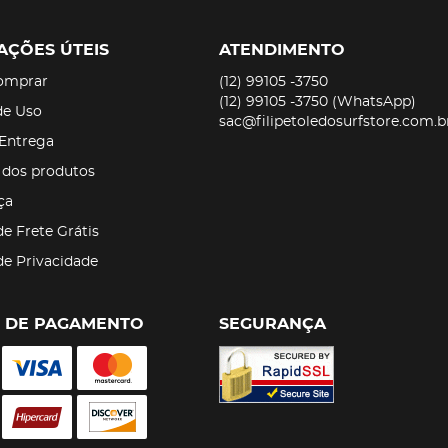
AÇÕES ÚTEIS
ATENDIMENTO
omprar
(12)
99105 -3750
(12)
99105 -3750
(WhatsApp)
de Uso
sac@filipetoledosurfstore.com.b
 Entrega
 dos produtos
ça
de Frete Grátis
 de Privacidade
 DE PAGAMENTO
SEGURANÇA