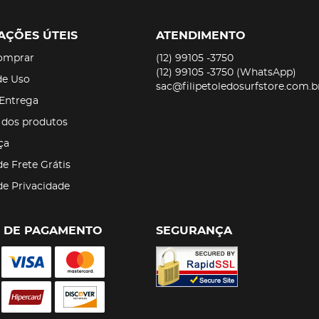
AÇÕES ÚTEIS
ATENDIMENTO
omprar
(12)
99105 -3750
(12)
99105 -3750
(WhatsApp)
de Uso
sac@filipetoledosurfstore.com.b
 Entrega
 dos produtos
ça
de Frete Grátis
 de Privacidade
 DE PAGAMENTO
SEGURANÇA