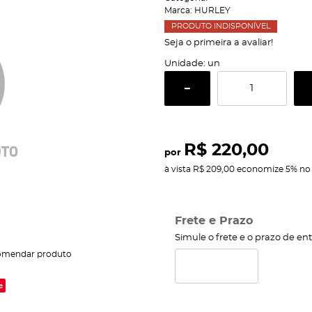
Marca:
HURLEY
PRODUTO INDISPONÍVEL
Seja o primeira a avaliar!
Unidade: un
R$ 220,00
por
à vista
R$ 209,00
economize
5%
no 
Frete e Prazo
Simule o frete e o prazo de en
omendar produto
e