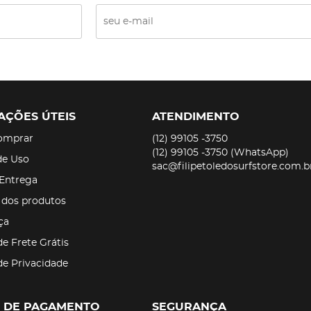
AÇÕES ÚTEIS
ATENDIMENTO
omprar
(12)
99105 -3750
(12)
99105 -3750
(WhatsApp)
de Uso
sac@filipetoledosurfstore.com.b
 Entrega
 dos produtos
ça
de Frete Grátis
 de Privacidade
 DE PAGAMENTO
SEGURANÇA