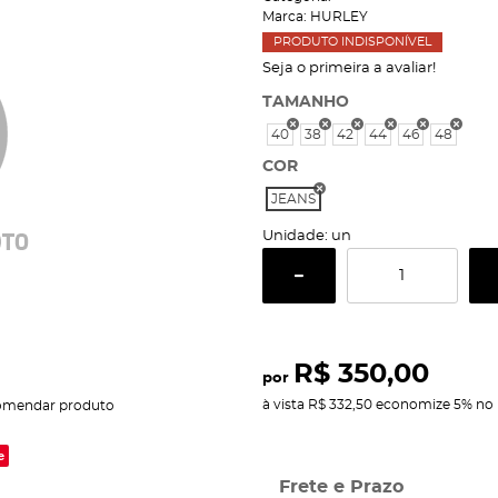
Marca:
HURLEY
PRODUTO INDISPONÍVEL
Seja o primeira a avaliar!
TAMANHO
40
38
42
44
46
48
COR
JEANS
Unidade: un
R$ 350,00
por
à vista
R$ 332,50
economize
5%
no 
omendar produto
e
Frete e Prazo