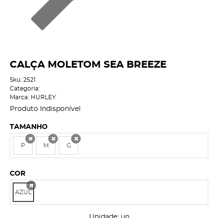
CALÇA MOLETOM SEA BREEZE
Sku:
2521
Categoria:
Marca:
HURLEY
Produto Indisponível
TAMANHO
P
M
G
x
x
x
COR
AZUL
x
Unidade: un