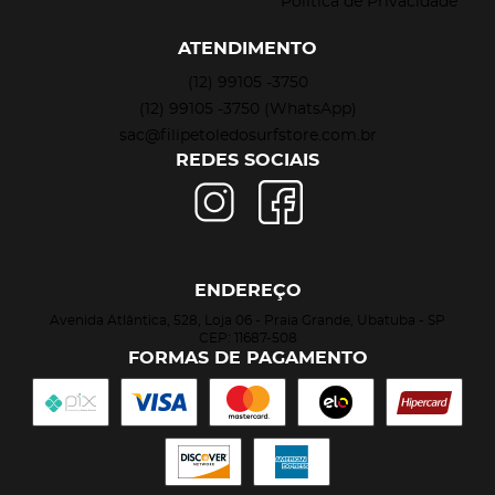
Política de Privacidade
ATENDIMENTO
(12)
99105 -3750
(12)
99105 -3750
(WhatsApp)
sac@filipetoledosurfstore.com.br
REDES SOCIAIS
ENDEREÇO
Avenida Atlântica, 528, Loja 06
-
Praia Grande, Ubatuba
-
SP
CEP: 11687-508
FORMAS DE PAGAMENTO