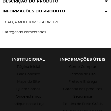
DESCRIÇÃO DO PRODUTO
INFORMAÇÕES DO PRODUTO
CALÇA MOLETOM SEA BREEZE
Carregando comentários ...
INSTITUCIONAL
INFORMAÇÕES ÚTEIS
Página Inicial
Como Comprar
Fale Conosco
Termos de Uso
Mapa do Site
Fretes e Entrega
Quem Somos
Garantia dos produtos
Onde estamos
Segurança
Indique nossa Loja
Politica de Frete Grátis