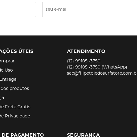
AÇÕES ÚTEIS
ATENDIMENTO
omprar
(12)
99105 -3750
(12)
99105 -3750
(WhatsApp)
de Uso
sac@filipetoledosurfstore.com.b
 Entrega
 dos produtos
ça
de Frete Grátis
 de Privacidade
 DE PAGAMENTO
SEGURANÇA