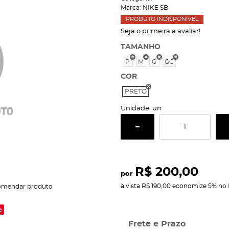
Marca:
NIKE SB
PRODUTO INDISPONÍVEL
Seja o primeira a avaliar!
TAMANHO
P
M
G
GG
COR
PRETO
Unidade: un
R$ 200,00
por
à vista
R$ 190,00
economize
5%
no 
omendar produto
e
Frete e Prazo