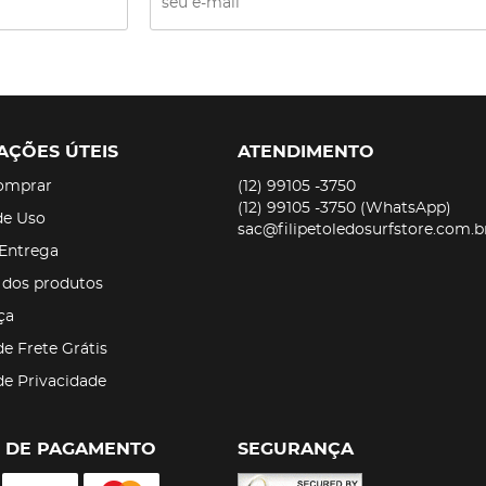
AÇÕES ÚTEIS
ATENDIMENTO
omprar
(12)
99105 -3750
(12)
99105 -3750
(WhatsApp)
de Uso
sac@filipetoledosurfstore.com.b
 Entrega
 dos produtos
ça
de Frete Grátis
 de Privacidade
 DE PAGAMENTO
SEGURANÇA