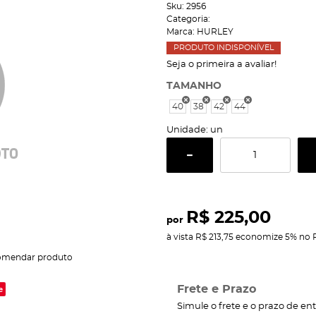
Sku:
2956
Categoria:
Marca:
HURLEY
PRODUTO INDISPONÍVEL
Seja o primeira a avaliar!
TAMANHO
40
38
42
44
Unidade: un
R$ 225,00
por
à vista
R$ 213,75
economize
5%
no 
omendar produto
e
Frete e Prazo
Simule o frete e o prazo de en