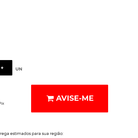
UN
AVISE-ME
Pix
trega estimados para sua região: