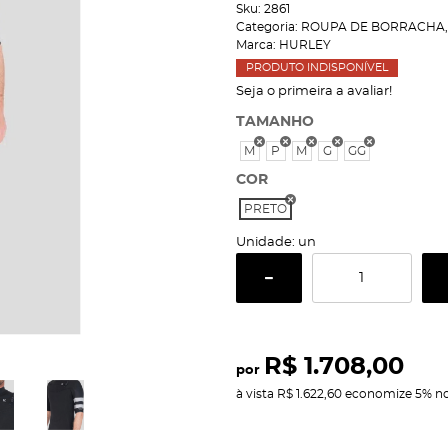
Sku:
2861
Categoria:
ROUPA DE BORRACHA
Marca:
HURLEY
PRODUTO INDISPONÍVEL
Seja o primeira a avaliar!
TAMANHO
M
P
M
G
GG
COR
PRETO
Unidade: un
R$ 1.708,00
por
à vista
R$ 1.622,60
economize
5%
no