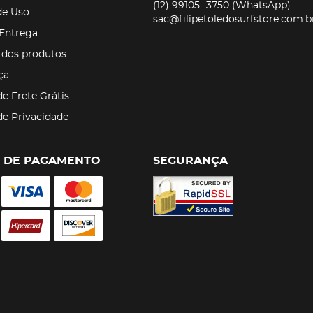
(12)
99105 -3750
(WhatsApp)
de Uso
sac@filipetoledosurfstore.com.b
 Entrega
 dos produtos
ça
de Frete Grátis
 de Privacidade
 DE PAGAMENTO
SEGURANÇA