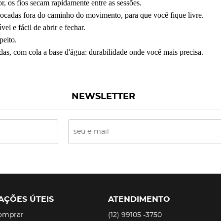
or,
os fios secam rapidamente entre as sessões.
locadas fora do
caminho do movimento, para que você fique livre.
el e fácil de abrir e fechar.
peito.
ndas, com cola a
base d'água: durabilidade onde você mais precisa.
NEWSLETTER
AÇÕES ÚTEIS
ATENDIMENTO
omprar
(12)
99105 -3750