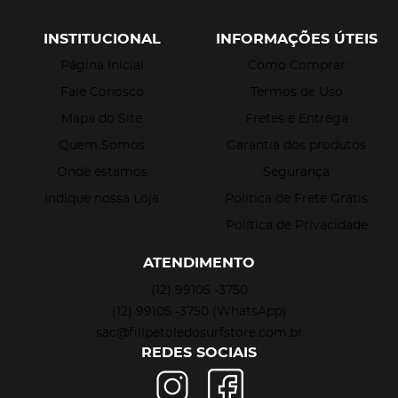
INSTITUCIONAL
INFORMAÇÕES ÚTEIS
Página Inicial
Como Comprar
Fale Conosco
Termos de Uso
Mapa do Site
Fretes e Entrega
Quem Somos
Garantia dos produtos
Onde estamos
Segurança
Indique nossa Loja
Politica de Frete Grátis
Política de Privacidade
ATENDIMENTO
(12)
99105 -3750
(12)
99105 -3750
(WhatsApp)
sac@filipetoledosurfstore.com.br
REDES SOCIAIS