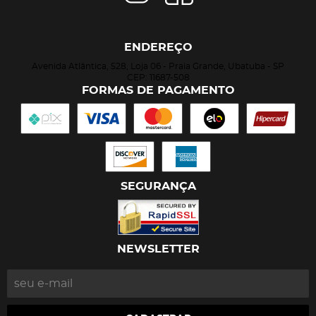
ENDEREÇO
Avenida Atlântica, 528, Loja 06
-
Praia Grande, Ubatuba
-
SP
CEP: 11687-508
FORMAS DE PAGAMENTO
SEGURANÇA
NEWSLETTER