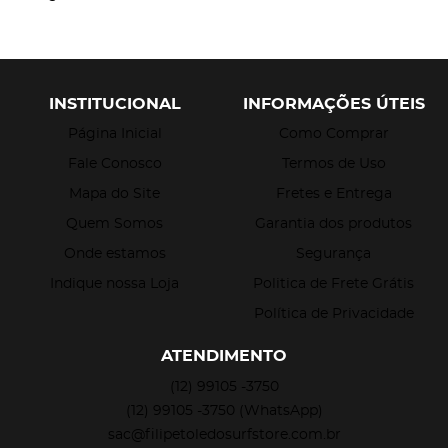
INSTITUCIONAL
INFORMAÇÕES ÚTEIS
Página Inicial
Como Comprar
Fale Conosco
Termos de Uso
Mapa do Site
Fretes e Entrega
Quem Somos
Garantia dos produtos
Onde estamos
Segurança
Indique nossa Loja
Politica de Frete Grátis
Política de Privacidade
ATENDIMENTO
(12)
99105 -3750
(12)
99105 -3750
(WhatsApp)
sac@filipetoledosurfstore.com.br