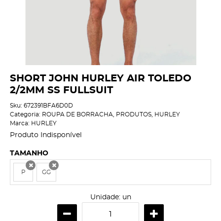
SHORT JOHN HURLEY AIR TOLEDO
2/2MM SS FULLSUIT
Sku:
672391BFA6D0D
Categoria:
ROUPA DE BORRACHA
,
PRODUTOS
,
HURLEY
Marca:
HURLEY
Produto Indisponível
TAMANHO
P
GG
x
x
Unidade: un