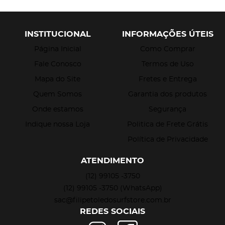
INSTITUCIONAL
INFORMAÇÕES ÚTEIS
Página Inicial
Como Comprar
Fale Conosco
Termos de Uso
Mapa do Site
Fretes e Entrega
Quem Somos
Garantia dos produtos
Onde estamos
Segurança
Indique nossa Loja
Politica de Frete Grátis
Política de Privacidade
ATENDIMENTO
(12)
99105 -3750
(12)
99105 -3750
(WhatsApp)
sac@filipetoledosurfstore.com.br
REDES SOCIAIS