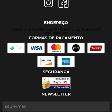
ENDEREÇO
Avenida Atlântica, 528, Loja 06
-
Praia Grande, Ubatuba
-
SP
CEP: 11687-508
FORMAS DE PAGAMENTO
SEGURANÇA
NEWSLETTER