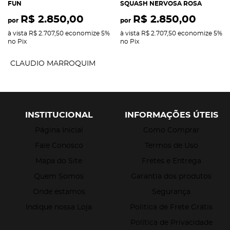
FUN
SQUASH NERVOSA ROSA
R$ 2.850,00
R$ 2.850,00
por
por
à vista
R$ 2.707,50
economize
5%
à vista
R$ 2.707,50
economize
5%
no Pix
no Pix
CLAUDIO MARROQUIM
INSTITUCIONAL
INFORMAÇÕES ÚTEIS
Página Inicial
Como Comprar
Fale Conosco
Termos de Uso
Mapa do Site
Fretes e Entrega
Quem Somos
Garantia dos produtos
Onde estamos
Segurança
Indique nossa Loja
Politica de Frete Grátis
Política de Privacidade