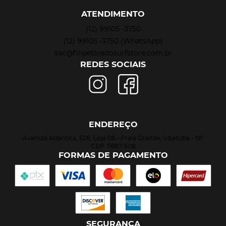
ATENDIMENTO
(12)
99105 -3750
(12)
99105 -3750
(WhatsApp)
sac@filipetoledosurfstore.com.br
REDES SOCIAIS
ENDEREÇO
Avenida Atlântica, 528, Loja 06
-
Praia Grande, Ubatuba
-
SP
CEP: 11687-508
FORMAS DE PAGAMENTO
SEGURANÇA