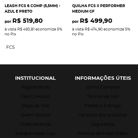
LEASH FCS 6 COMP (5,5MM) -
QUILHA FCS II PERFORMER
AZUL E PRETO
MEDIUM GF
R$ 519,80
R$ 499,90
por
por
à vista
R$ 493,81
economize
5%
à vista
R$ 474,90
economize
5%
no Pix
no Pix
FCS
INSTITUCIONAL
INFORMAÇÕES ÚTEIS
Página Inicial
Como Comprar
Fale Conosco
Termos de Uso
Mapa do Site
Fretes e Entrega
Quem Somos
Garantia dos produtos
Onde estamos
Segurança
Indique nossa Loja
Politica de Frete Grátis