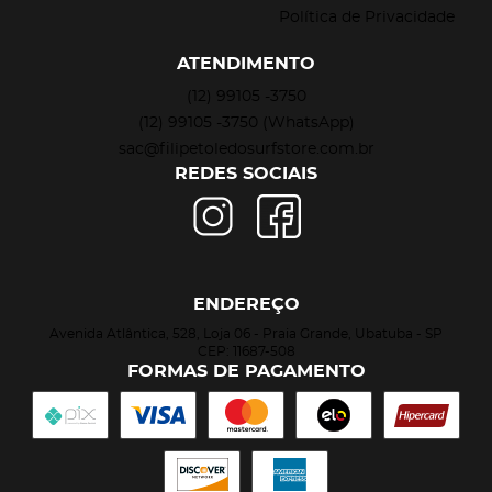
Política de Privacidade
ATENDIMENTO
(12)
99105 -3750
(12)
99105 -3750
(WhatsApp)
sac@filipetoledosurfstore.com.br
REDES SOCIAIS
ENDEREÇO
Avenida Atlântica, 528, Loja 06
-
Praia Grande, Ubatuba
-
SP
CEP: 11687-508
FORMAS DE PAGAMENTO