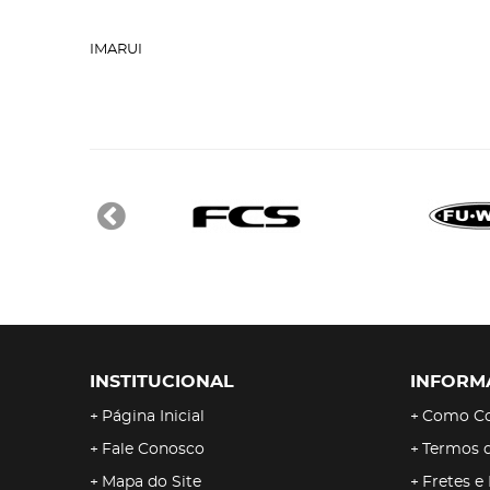
IMARUI
INSTITUCIONAL
INFORM
Página Inicial
Como C
Fale Conosco
Termos 
Mapa do Site
Fretes e