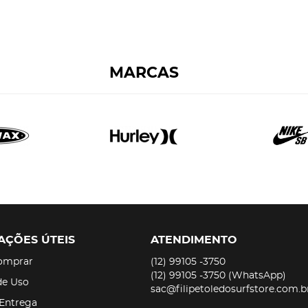
MARCAS
AÇÕES ÚTEIS
ATENDIMENTO
omprar
(12)
99105 -3750
(12)
99105 -3750
(WhatsApp)
de Uso
sac@filipetoledosurfstore.com.b
 Entrega