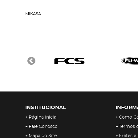
MIKASA
INSTITUCIONAL
INFORM
Página Inicial
Como C
Fale Conosco
Termos 
Mapa do Site
Fretes e