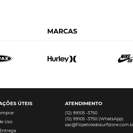
MARCAS
AÇÕES ÚTEIS
ATENDIMENTO
omprar
(12)
99105 -3750
(12)
99105 -3750
(WhatsApp)
de Uso
sac@filipetoledosurfstore.com.b
 Entrega