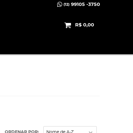
99105 -3750
(12)
R$ 0,00
ORDENAR POR
Nome de A-Z