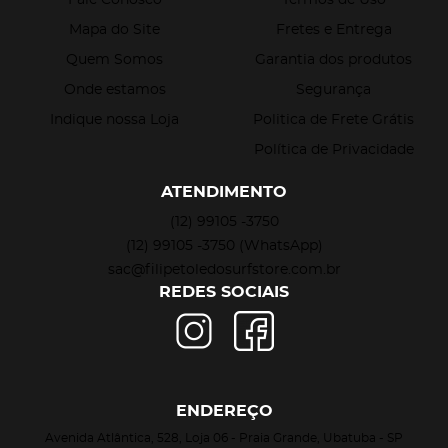
Mapa do Site
Fretes e Entrega
Quem Somos
Garantia dos produtos
Onde estamos
Segurança
Indique nossa Loja
Politica de Frete Grátis
Política de Privacidade
ATENDIMENTO
(12)
99105 -3750
(12)
99105 -3750
(WhatsApp)
sac@filipetoledosurfstore.com.br
REDES SOCIAIS
ENDEREÇO
Avenida Atlântica, 528, Loja 06
-
Praia Grande, Ubatuba
-
SP