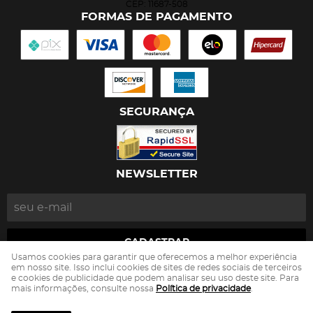
CEP: 11687-508
FORMAS DE PAGAMENTO
SEGURANÇA
NEWSLETTER
CADASTRAR
Usamos cookies para garantir que oferecemos a melhor experiência
em nosso site. Isso inclui cookies de sites de redes sociais de terceiros
e cookies de publicidade que podem analisar seu uso deste site. Para
João Ricardo de Castro Toledo
CNPJ: 13.263.497/0001-82
mais informações, consulte nossa
Política de privacidade
.