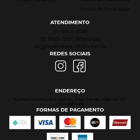
Política de Privacidade
ATENDIMENTO
(12)
99105 -3750
(12)
99105 -3750
(WhatsApp)
sac@filipetoledosurfstore.com.br
REDES SOCIAIS
ENDEREÇO
Avenida Atlântica, 528, Loja 06
-
Praia Grande, Ubatuba
-
SP
CEP: 11687-508
FORMAS DE PAGAMENTO