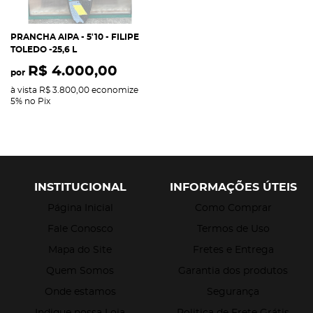
PRANCHA AIPA - 5'10 - FILIPE
TOLEDO -25,6 L
R$ 4.000,00
por
à vista
R$ 3.800,00
economize
5%
no Pix
INSTITUCIONAL
INFORMAÇÕES ÚTEIS
Página Inicial
Como Comprar
Fale Conosco
Termos de Uso
Mapa do Site
Fretes e Entrega
Quem Somos
Garantia dos produtos
Onde estamos
Segurança
Indique nossa Loja
Politica de Frete Grátis