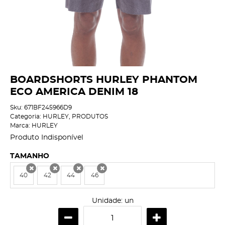
BOARDSHORTS HURLEY PHANTOM
ECO AMERICA DENIM 18
Sku:
671BF245966D9
Categoria:
HURLEY
,
PRODUTOS
Marca:
HURLEY
Produto Indisponível
TAMANHO
40
42
44
46
x
x
x
x
Unidade: un