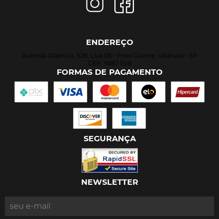
ENDEREÇO
Avenida Atlântica, 528, Loja 06
-
Praia Grande, Ubatuba
-
SP
CEP: 11687-508
FORMAS DE PAGAMENTO
SEGURANÇA
NEWSLETTER