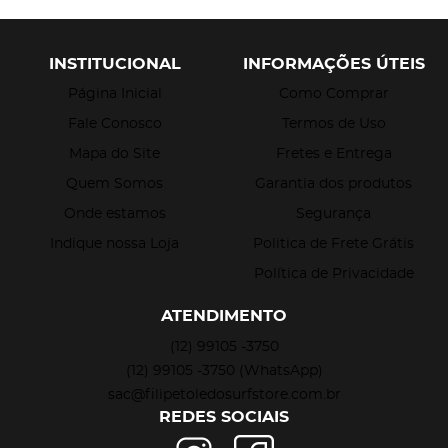
INSTITUCIONAL
INFORMAÇÕES ÚTEIS
Página Inicial
Como Comprar
Fale Conosco
Termos de Uso
Mapa do Site
Fretes e Entrega
Quem Somos
Garantia dos produtos
Onde estamos
Segurança
Indique nossa Loja
Politica de Frete Grátis
Política de Privacidade
ATENDIMENTO
(12)
99105 -3750
(12)
99105 -3750
(WhatsApp)
sac@filipetoledosurfstore.com.br
REDES SOCIAIS