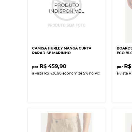
CAMISA HURLEY MANGA CURTA
BOARDS
PARADISE MARINHO
ECO BLO
R$ 459,90
R$
por
por
à vista
R$ 436,90
economize
5%
no Pix
à vista
R