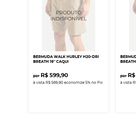
BERMUDA WALK HURLEY H20-DRI
BERMUD
BREATH 19" CAQUI
BREATH
R$ 599,90
R$
por
por
à vista
R$ 569,90
economize
5%
no Pix
à vista
R