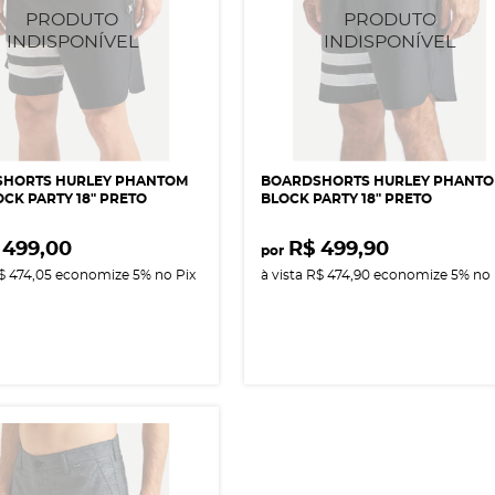
HORTS HURLEY PHANTOM
BOARDSHORTS HURLEY PHANT
CK PARTY 18" PRETO
BLOCK PARTY 18" PRETO
 499,00
R$ 499,90
por
$ 474,05
economize
5%
no Pix
à vista
R$ 474,90
economize
5%
no 