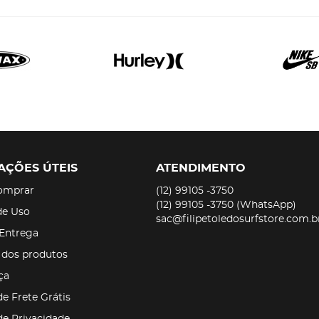
AÇÕES ÚTEIS
ATENDIMENTO
omprar
(12)
99105 -3750
(12)
99105 -3750
(WhatsApp)
de Uso
sac@filipetoledosurfstore.com.b
 Entrega
 dos produtos
ça
de Frete Grátis