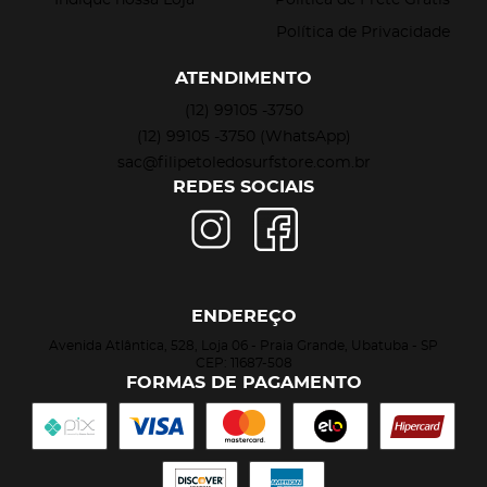
Política de Privacidade
ATENDIMENTO
(12)
99105 -3750
(12)
99105 -3750
(WhatsApp)
sac@filipetoledosurfstore.com.br
REDES SOCIAIS
ENDEREÇO
Avenida Atlântica, 528, Loja 06
-
Praia Grande, Ubatuba
-
SP
CEP: 11687-508
FORMAS DE PAGAMENTO