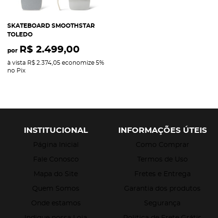
SKATEBOARD SMOOTHSTAR
TOLEDO
R$ 2.499,00
por
à vista
R$ 2.374,05
economize
5%
no Pix
INSTITUCIONAL
INFORMAÇÕES ÚTEIS
Página Inicial
Como Comprar
Fale Conosco
Termos de Uso
Mapa do Site
Fretes e Entrega
Quem Somos
Garantia dos produtos
Onde estamos
Segurança
Indique nossa Loja
Politica de Frete Grátis