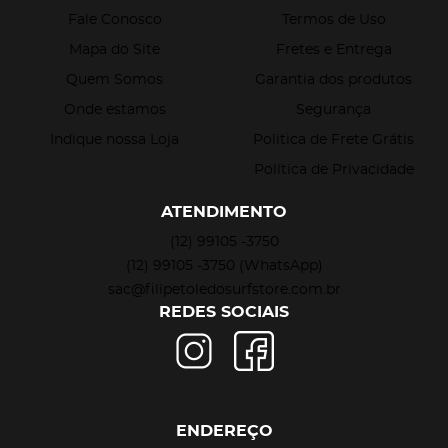
Fale Conosco
Termos de Uso
Mapa do Site
Fretes e Entrega
Quem Somos
Garantia dos produtos
Onde estamos
Segurança
Indique nossa Loja
Politica de Frete Grátis
Política de Privacidade
ATENDIMENTO
(12)
99105 -3750
(12)
99105 -3750
(WhatsApp)
sac@filipetoledosurfstore.com.br
REDES SOCIAIS
ENDEREÇO