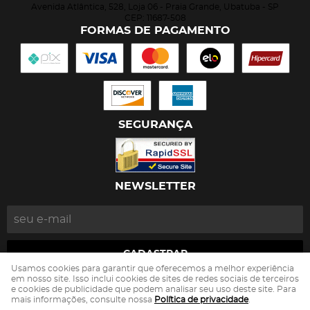
Avenida Atlântica, 528, Loja 06
-
Praia Grande, Ubatuba
-
SP
CEP: 11687-508
FORMAS DE PAGAMENTO
SEGURANÇA
NEWSLETTER
CADASTRAR
Usamos cookies para garantir que oferecemos a melhor experiência
em nosso site. Isso inclui cookies de sites de redes sociais de terceiros
e cookies de publicidade que podem analisar seu uso deste site. Para
João Ricardo de Castro Toledo
CNPJ: 13.263.497/0001-82
mais informações, consulte nossa
Política de privacidade
.