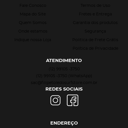
Fale Conosco
Termos de Uso
Mapa do Site
Fretes e Entrega
Quem Somos
Garantia dos produtos
Onde estamos
Segurança
Indique nossa Loja
Politica de Frete Grátis
Política de Privacidade
ATENDIMENTO
(12)
99105 -3750
(12)
99105 -3750
(WhatsApp)
sac@filipetoledosurfstore.com.br
REDES SOCIAIS
ENDEREÇO