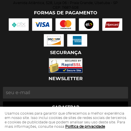
Avenida Atlântica, 528, Loja 06
-
Praia Grande, Ubatuba
-
SP
CEP: 11687-508
FORMAS DE PAGAMENTO
SEGURANÇA
NEWSLETTER
CADASTRAR
Usamos cookies para garantir que oferecemos a melhor experiência
em nosso site. Isso inclui cookies de sites de redes sociais de terceiros
e cookies de publicidade que podem analisar seu uso deste site. Para
João Ricardo de Castro Toledo
CNPJ: 13.263.497/0001-82
mais informações, consulte nossa
Política de privacidade
.