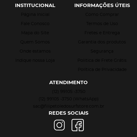
INSTITUCIONAL
INFORMAÇÕES ÚTEIS
Página Inicial
Como Comprar
Fale Conosco
Termos de Uso
Mapa do Site
Fretes e Entrega
Quem Somos
Garantia dos produtos
Onde estamos
Segurança
Indique nossa Loja
Politica de Frete Grátis
Política de Privacidade
ATENDIMENTO
(12)
99105 -3750
(12)
99105 -3750
(WhatsApp)
sac@filipetoledosurfstore.com.br
REDES SOCIAIS