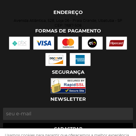
ENDEREÇO
Avenida Atlântica, 528, Loja 06
-
Praia Grande, Ubatuba
-
SP
CEP: 11687-508
FORMAS DE PAGAMENTO
SEGURANÇA
NEWSLETTER
CADASTRAR
Usamos cookies para garantir que oferecemos a melhor experiência